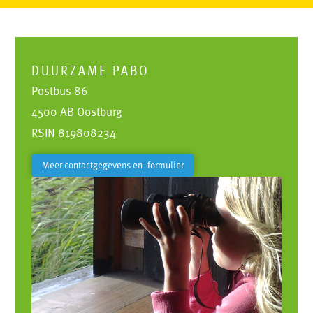
DUURZAME PABO
Postbus 86
4500 AB Oostburg
RSIN 819808234
Meer contactgegevens en -formulier