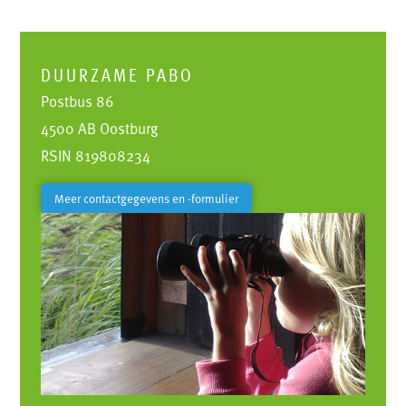
DUURZAME PABO
Postbus 86
4500 AB Oostburg
RSIN 819808234
Meer contactgegevens en -formulier