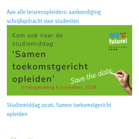
Aan alle lerarenopleiders: aankondiging
schrijfopdracht voor studenten
Studiemiddag 2026: Samen toekomstgericht
opleiden