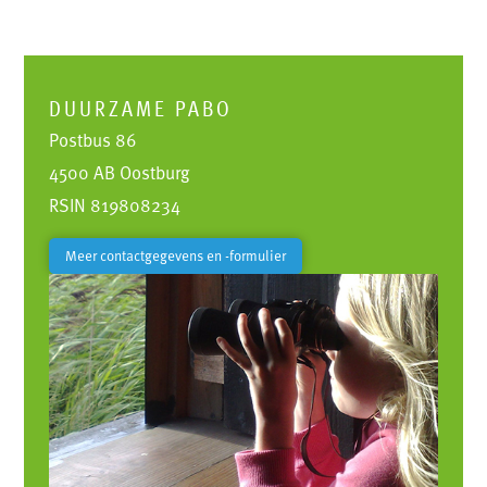
DUURZAME PABO
Postbus 86
4500 AB Oostburg
RSIN 819808234
Meer contactgegevens en -formulier