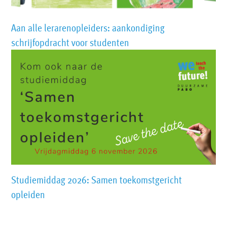
Aan alle lerarenopleiders: aankondiging
schrijfopdracht voor studenten
Studiemiddag 2026: Samen toekomstgericht
opleiden